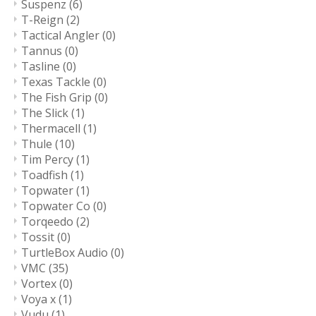
Suspenz
(6)
T-Reign
(2)
Tactical Angler
(0)
Tannus
(0)
Tasline
(0)
Texas Tackle
(0)
The Fish Grip
(0)
The Slick
(1)
Thermacell
(1)
Thule
(10)
Tim Percy
(1)
Toadfish
(1)
Topwater
(1)
Topwater Co
(0)
Torqeedo
(2)
Tossit
(0)
TurtleBox Audio
(0)
VMC
(35)
Vortex
(0)
Voya x
(1)
Vudu
(1)