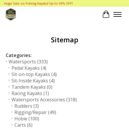
Huge Sale on Fishing Kayaks! Up to 30% OFF!
Cart
Sitemap
Categories:
Watersports
(333)
Pedal Kayaks
(4)
Sit-on-top Kayaks
(4)
Sit-Inside Kayaks
(4)
Tandem Kayaks
(0)
Racing Kayaks
(1)
Watersports Accessories
(318)
Rudders
(3)
Rigging/Repair
(49)
Hobie
(100)
Carts
(6)