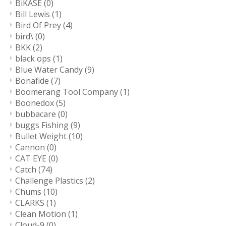
BiKASE
(0)
Bill Lewis
(1)
Bird Of Prey
(4)
bird\
(0)
BKK
(2)
black ops
(1)
Blue Water Candy
(9)
Bonafide
(7)
Boomerang Tool Company
(1)
Boonedox
(5)
bubbacare
(0)
buggs Fishing
(9)
Bullet Weight
(10)
Cannon
(0)
CAT EYE
(0)
Catch
(74)
Challenge Plastics
(2)
Chums
(10)
CLARKS
(1)
Clean Motion
(1)
Cloud-9
(0)